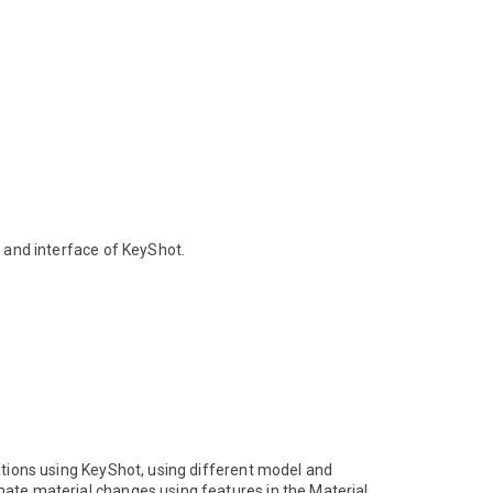
w and interface of KeyShot.
mations using KeyShot, using different model and
mate material changes using features in the Material