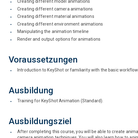
Creating different model animations
Creating different camera animations
Creating different material animations
Creating different environment animations
Manipulating the animation timeline
Render and output options for animations
Voraussetzungen
Introduction to KeyShot or familiarity with the basic workflo
Ausbildung
Training for KeyShot Animation (Standard).
Ausbildungsziel
After completing this course, you will be able to create ani
camera animation techniques. You will also learn how to ani