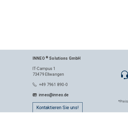
®
INNEO
Solutions GmbH
IT-Campus 1
73479 Ellwangen
+49 7961 890-0
inneo@inneo.de
*Prei
Kontaktieren Sie uns!