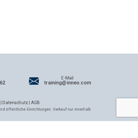
E-Mail:
162
training@inneo.com
|
Datenschutz
|
AGB
nd öffentliche Einrichtungen. Verkauf nur innerhalb