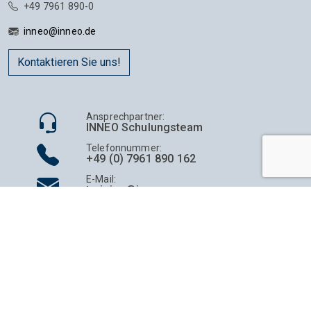
+49 7961 890-0
inneo@inneo.de
Kontaktieren Sie uns!
Ansprechpartner
:
INNEO
Schulungsteam
Telefonnummer
:
+49 (0) 7961 890 162
E-Mail:
training@inneo.com
®
© INNEO
Solutions GmbH |
Kontakt
|
Impressum
|
Datenschutz
|
AGB
*Preise zzgl. gesetzlicher Mehrwertsteuer. Ausschließlich für
gewerblichen Bedarf und öffentliche Einrichtungen. Verkauf nur
innerhalb Deutschland.