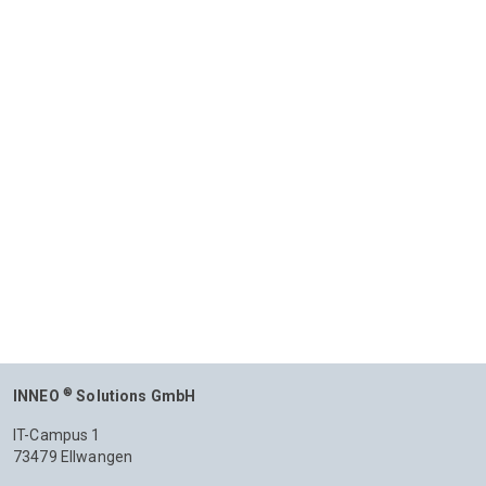
®
INNEO
Solutions GmbH
IT-Campus 1
73479 Ellwangen