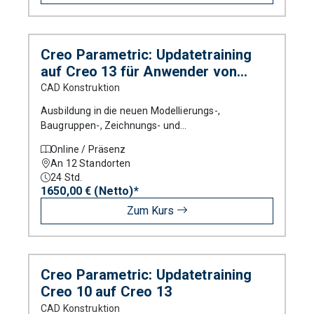
Creo Parametric: Updatetraining
auf Creo 13 für Anwender von
Versionen älter als Creo 7
CAD Konstruktion
Ausbildung in die neuen Modellierungs-,
Baugruppen-, Zeichnungs- und
Blechteilmodellierungstechniken von Creo
Online / Präsenz
Parametric.
An 12 Standorten
24
Std.
1650,00 € (Netto)*
Zum Kurs
Creo Parametric: Updatetraining
Creo 10 auf Creo 13
CAD Konstruktion