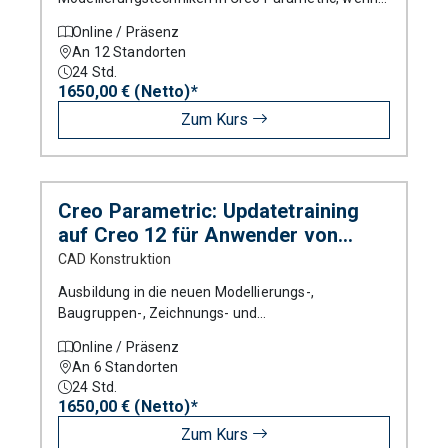
bereits Erfahrungen anderer CAD Systeme
Online / Präsenz
vorhanden sind.
An 12 Standorten
24
Std.
1650,00 € (Netto)*
Zum Kurs
Creo Parametric: Updatetraining
auf Creo 12 für Anwender von
Versionen älter als Creo 7
CAD Konstruktion
Ausbildung in die neuen Modellierungs-,
Baugruppen-, Zeichnungs- und
Blechteilmodellierungstechniken von Creo
Online / Präsenz
Parametric.
An 6 Standorten
24
Std.
1650,00 € (Netto)*
Zum Kurs