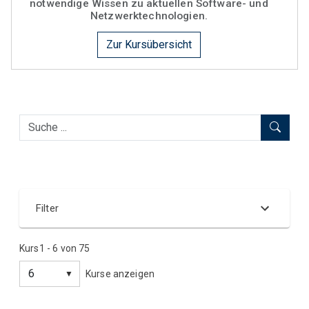
notwendige Wissen zu aktuellen Software- und
Netzwerktechnologien.
Zur Kursübersicht
Filter
Kurs
1
-
6
von
75
Kategorie
Kurse anzeigen