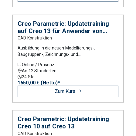
Creo Parametric: Updatetraining
auf Creo 13 für Anwender von
Versionen älter als Creo 7
CAD Konstruktion
Ausbildung in die neuen Modellierungs-,
Baugruppen-, Zeichnungs- und
Blechteilmodellierungstechniken von Creo
Online / Präsenz
Parametric.
An 12 Standorten
24
Std.
1650,00 € (Netto)*
Zum Kurs
Creo Parametric: Updatetraining
Creo 10 auf Creo 13
CAD Konstruktion