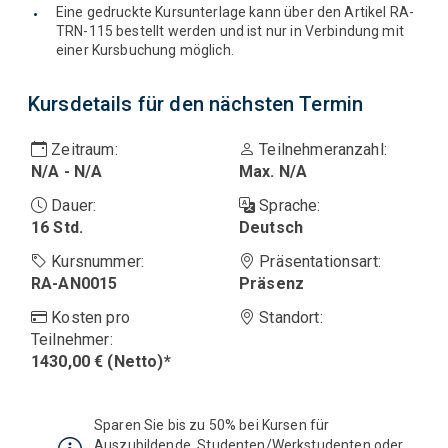
Eine gedruckte Kursunterlage kann über den Artikel RA-
TRN-115 bestellt werden und ist nur in Verbindung mit
einer Kursbuchung möglich.
Kursdetails für den nächsten Termin
Zeitraum
:
Teilnehmeranzahl
:
N/A - N/A
Max. N/A
Dauer
:
Sprache
:
16 Std.
Deutsch
Kursnummer
:
Präsentationsart
:
RA-AN0015
Präsenz
Kosten pro
Standort
:
Teilnehmer
:
1430,00 € (Netto)*
Sparen Sie bis zu 50% bei Kursen für
Auszubildende, Studenten/Werkstudenten oder