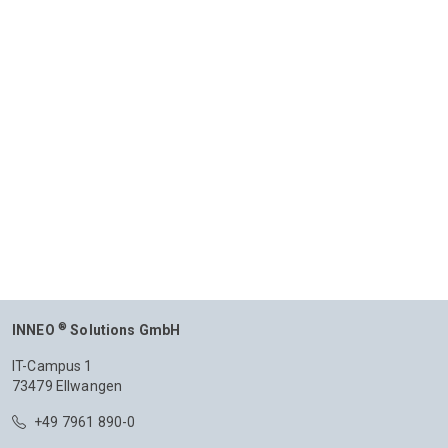
®
INNEO
Solutions GmbH
IT-Campus 1
73479 Ellwangen
+49 7961 890-0